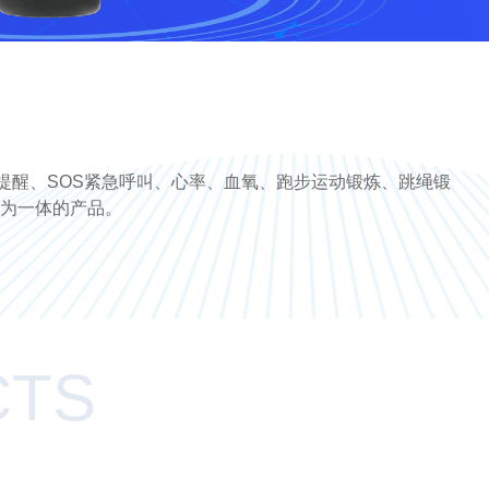
提醒、SOS紧急呼叫、心率、血氧、跑步运动锻炼、跳绳锻
为一体的产品。
CTS