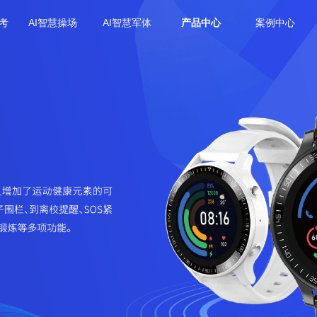
高考
AI智慧操场
AI智慧军体
产品中心
案例中心