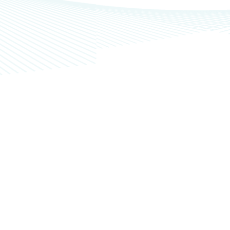
易携带
手表形态，佩戴方便，仅重
超清晰
通话音质清晰、无杂音