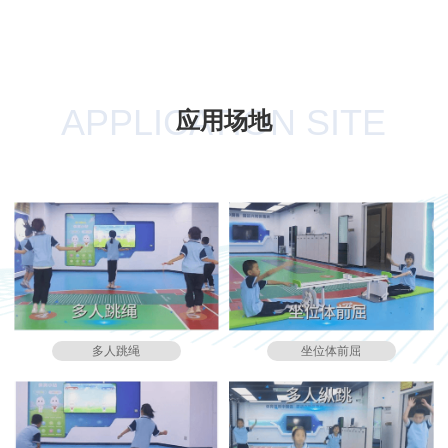
APPLICATION SITE
应用场地
多人跳绳
坐位体前屈