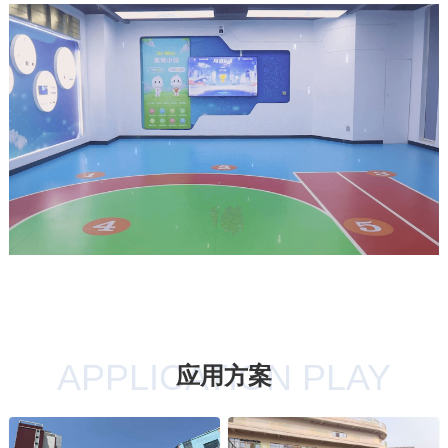
PLANNING
APPLICATION PLAY
应用方案