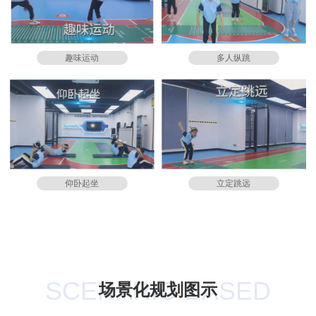
趣味运动
多人纵跳
仰卧起坐
立定跳远
SCENARIO BASED
场景化规划图示