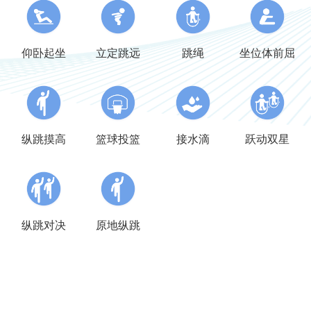
仰卧起坐
立定跳远
跳绳
坐位体前屈
篮球投篮
纵跳摸高
接水滴
跃动双星
纵跳对决
原地纵跳