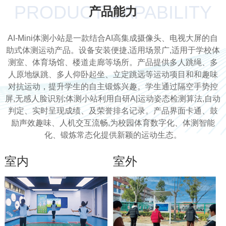
PRODUCT CAPABILITY
产品能力
AI-Mini体测小站是一款结合AI高集成摄像头、电视大屏的自
助式体测运动产品。设备安装便捷,适用场景广,适用于学校体
测室、体育场馆、楼道走廊等场所。产品提供多人跳绳、多
人原地纵跳、多人仰卧起坐、立定跳远等运动项目和和趣味
对抗运动，提升学生的自主锻炼兴趣。学生通过隔空手势控
屏,无感人脸识别;体测小站利用自研A|运动姿态检测算法,自动
判定、实时呈现成绩、及荣誉排名记录。产品界面卡通、鼓
励声效趣味、人机交互流畅,为校园体育数字化、体测智能
化、锻炼常态化提供新颖的运动生态。
室内
室外